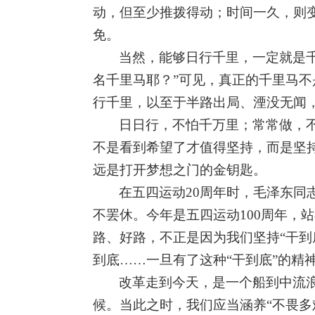
动，但至少推拨得动；时间一久，则
免。
当然，能够日行千里，一定就是
名千里马耶？”可见，真正的千里马
行千里，以至于半路出局、湮没无闻
日日行，不怕千万里；常常做，
不是看到希望了才值得坚持，而是坚
远是打开梦想之门的金钥匙。
在五四运动
20
周年时，毛泽东同
不罢休。今年是五四运动
100
周年，站
路、好路，不正是因为我们坚持
“
干到
到底
……
一旦有了这种
“
干到底
”
的精
改革走到今天，是一个船到中流
候。当此之时，我们应当涵养“不畏多