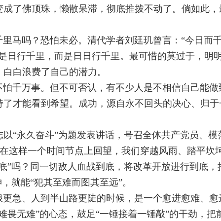
变成了佛顶珠，懒散呆滞，彻底推拨不动了。倘如此，最
千里马吗？恐怕未必。清代学者刘廷玑曾言：“今日而
不是日行千里，而是日日行千里。最可惜的莫过于，明
，白白浪费了自己的潜力。
不怕千万事。但不可否认，有不少人是不相信自己能做
持了才能看到希望。成功，源自永不回头的决心、归于
志以
“
永久奋斗
”
为题发表讲话，号召全体共产党员、模
在这样一个时间节点上回望，我们穿越风雨、踏平坎
底
”
吗？同一切敌人血战到底，将改革开放进行到底，
神，就能
“
犯其至难而图其至远
”
。
浪更急、人到半山路更陡的时候，是一个愈进愈难、愈
难畏无难”的心态，鼓足“一锤接着一锤敲”的干劲，