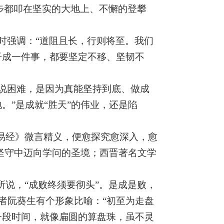
一步都叩在坚实的大地上、不懈的登攀
时强调：“道阻且长，行则将至。我们
干成一件事，都要坚定不移、坚韧不
说困难，是因为真能坚持到底、做成
。”是成就“胜天”的伟业，还是陷
易经》微言精义，便愈探究愈深入，愈
的坚守中迈向学问的圣境；西晋著名文学
所说，“成败终须要彻头”。是成是败，
者阮葵生有个形象比喻：“初至为走盘
一段时间，就像扁圆的算盘珠，虽不灵