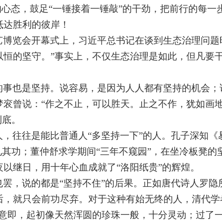
的心态，鼓足“一锤接着一锤敲”的干劲，把前行的每
抵达胜利的彼岸！
艺博览会开幕式上，习近平总书记在谈到生态治理问题
以恒的坚守。”事实上，不仅生态治理是如此，但凡要
的事也是坚持。说容易，是因为人人都有坚持的机会；
衮曾说：“作之不止，可以胜天。止之不作，犹如画地
到底。
人，往往是能比普通人“多坚持一下”的人。孔子深知《
见其功；董仲舒求学期间“三年不窥园”，在坐冷板凳
以继日，用十年心血成就了“洛阳纸贵”的辉煌。
罢，说的都是“坚持不住”的后果。正如唐代诗人罗隐
后，就只会前功尽弃。对于这种有始无终的人，清代学
”意即，起初像天然浑圆的珍珠一般，十分灵动；过了