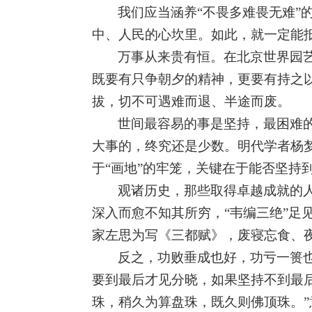
我们应当涵养“不畏多难畏无难”
中、人民的心坎里。如此，就一定能
万事从来贵有恒。在北京世界园
既要有只争朝夕的精神，更要有持之
拔，切不可遇难而退、半途而废。
世间最容易的事是坚持，最困难
大事的，终究还是少数。明代学者杨梦
于“画地”的牢笼，关键在于能否坚持
观诸历史，那些取得卓越成就的
深入而愈不知其所穷，“韦编三绝”足
家左思为写《三都赋》，废寝忘食、夜
反之，功败垂成也好，功亏一篑也
要到最后才见分晓，如果坚持不到最
珠，稍久为算盘珠，既久则佛顶珠。