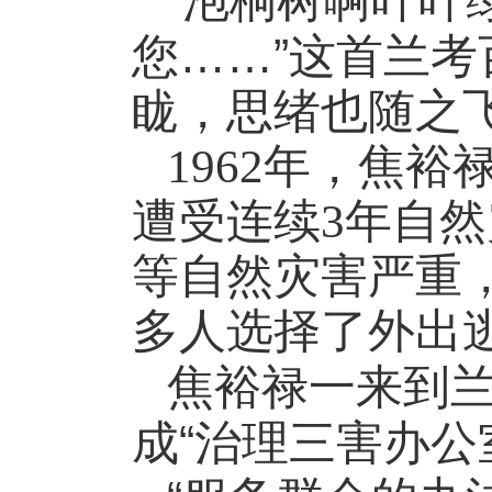
“
泡桐树啊叶叶
……”
您
这首兰考
眬，思绪也随之
1962
年，焦裕
遭受连续
3
年自然
等自然灾害严重
多人选择了外出
焦裕禄一来到
“
成
治理三害办公