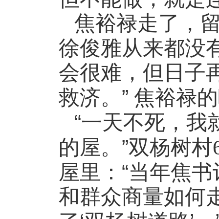
焦裕禄走了，
徐俊雅从来都没
会很难，但日子
”
救济。
焦裕禄的
“
一天不死，我
”
的屋。
双杨树村
“
屋里：
当年焦书
和群众商量如何