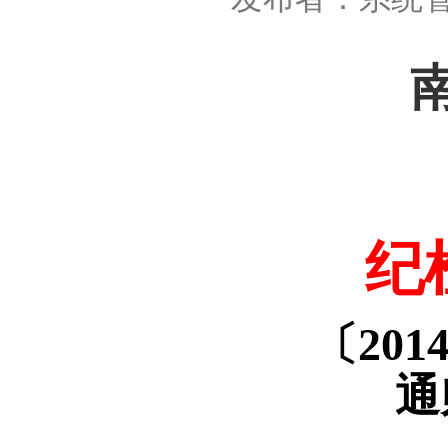
纪
〔
201
通