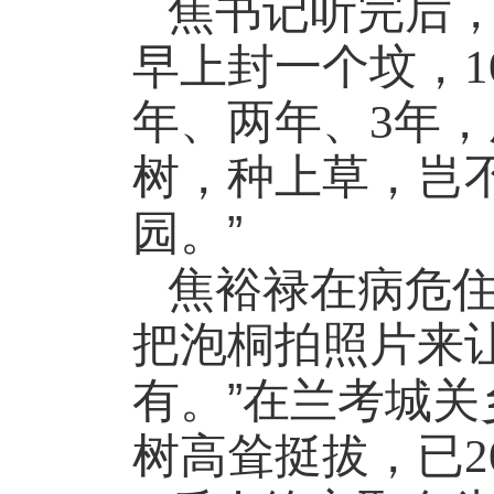
焦书记听完后
早上封一个坟，
1
年、两年、
3
年，
树，种上草，岂
”
园。
焦裕禄在病危
把泡桐拍照片来
”
有。
在兰考城关
树高耸挺拔，已
2