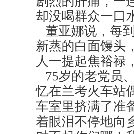
剧烈的肝痛，一
却没喝群众一口
董亚娜说，每
新蒸的白面馒头
人一提起焦裕禄
75
岁的老党员
忆在兰考火车站
车室里挤满了准
着眼泪不停地向