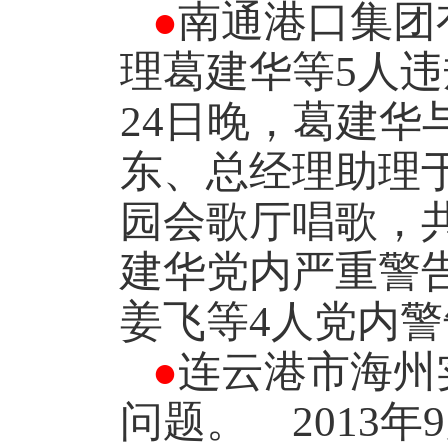
●
南通港口集团
理葛建华等
5
人违
24
日晚，葛建华
东、总经理助理
园会歌厅唱歌，
建华党内严重警
姜飞等
4
人党内警
●
连云港市海州
问题。
2013
年
9